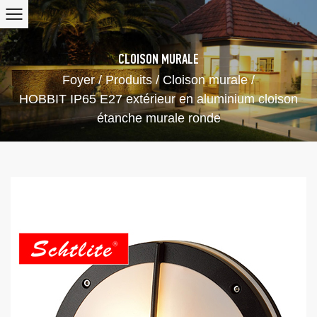
CLOISON MURALE
Foyer
/
Produits
/
Cloison murale
/
HOBBIT IP65 E27 extérieur en aluminium cloison
étanche murale ronde